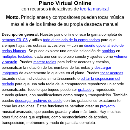
Piano Virtual Online
con recursos interactivos de
teoría musical
Motto.
Principiantes y compositores pueden tocar música
más allá de los límites de su propia destreza manual.
Descripción general.
Nuestro piano online ofrece la gama completa de
octavas C0–C8
y utiliza
todo el teclado de la computadora
para que
siempre haya tres octavas accesibles — con un
diseño opcional solo de
teclas blancas
.
Se puede explorar una amplia selección de
sonidos
en
múltiples teclados
, cada uno con su propio sonido y ajustes como
volumen
y sustain
.
Puedes
marcar teclas
para indicar acordes y escalas,
personalizar la notación de los nombres de las notas y
descargar
imágenes
de exactamente lo que ves en el piano.
Puedes
tocar acordes
tocando notas individuales simultáneamente o
editar la disposición del
teclado
para que una sola tecla de la computadora reproduzca un acorde
personalizado.
Todo lo que toques puede ser
grabado
y reproducido
cuando quieras, con modificaciones como tempo y transposición. También
puedes
descargar archivos de audio
con tus grabaciones exactamente
como las escuchas.
Estas funciones te permiten crear un
proyecto
musical avanzado, que puedes guardar y abrir más tarde.
Hay muchas
otras funciones que explorar, como reconocimiento de acordes,
transposición, metrónomo y modo de pantalla completa.